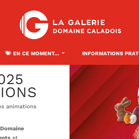
EN CE MOMENT…
INFORMATIONS PRAT
025
TIONS
os animations
 Domaine
ents
et