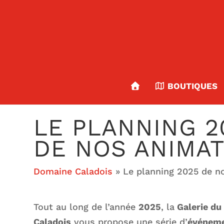
BOUTIQUES
LE PLANNING 2
DE NOS ANIMA
Domaine Caladois
»
Le planning 2025 de n
Tout au long de l’année
2025
, la
Galerie du
Caladois
vous propose une série d’
événem