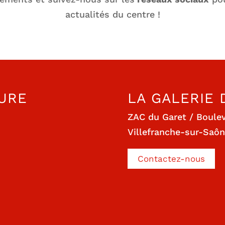
actualités du centre !
URE
LA GALERIE
ZAC du Garet / Boule
Villefranche-sur-Saô
Contactez-nous