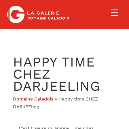
HAPPY TIME
CHEZ
DARJEELING
Domaine Caladois
»
Happy time CHEZ
DARJEEling
C’est l’heure du Happy Time chez